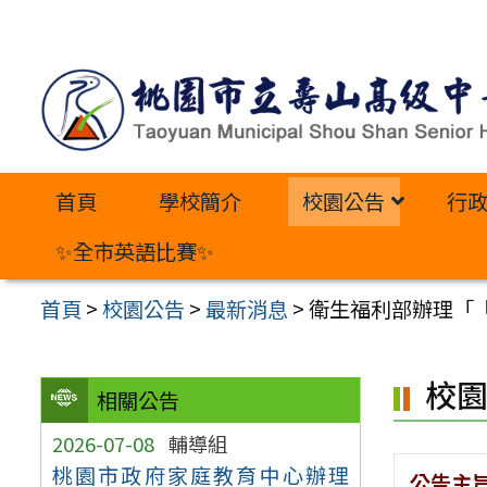
跳
至
主
要
內
首頁
學校簡介
校園公告
行
容
區
✨全市英語比賽✨
首頁
>
校園公告
>
最新消息
>
衛生福利部辦理「
校
相關公告
2026-07-08
輔導組
桃園市政府家庭教育中心辦理
公告主