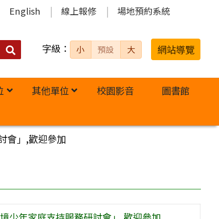
English
線上報修
場地預約系統
字級：
送出
網站導覽
小
預設
大
搜
尋：
位
其他單位
校園影音
圖書館
討會」,歡迎參加
境少年家庭支持服務研討會」,歡迎參加