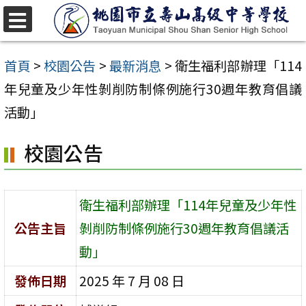
跳
至
選
單
主
首頁
>
校園公告
>
最新消息
>
衛生福利部辦理「114
要
年兒童及少年性剝削防制條例施行30週年教育倡議
內
活動」
容
校園公告
區
衛生福利部辦理「114年兒童及少年性
公告主旨
剝削防制條例施行30週年教育倡議活
動」
發佈日期
2025 年 7 月 08 日