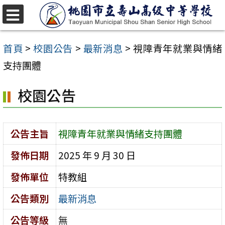
跳
至
選
單
主
首頁
>
校園公告
>
最新消息
>
視障青年就業與情緒
要
支持團體
內
校園公告
容
區
公告主旨
視障青年就業與情緒支持團體
發佈日期
2025 年 9 月 30 日
發佈單位
特教組
公告類別
最新消息
公告等級
無