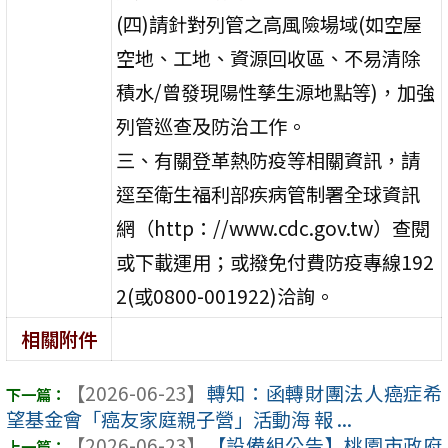
(四)請針對列管之高風險場域(如空屋
空地、工地、資源回收區、不易清除
積水/曾發現陽性孳生源地點等)，加強
列管巡查及防治工作。
三、有關登革熱防疫等相關資訊，請
逕至衛生福利部疾病管制署全球資訊
網（http：//www.cdc.gov.tw）查閱
或下載運用；或撥免付費防疫專線192
2(或0800-001922)洽詢。
相關附件
【2026-06-23】
轉知：函轉財團法人癌症希
望基金會「癌友家庭親子營」活動海 報 ...
【2026-06-23】
【設備組公告】桃園市政府