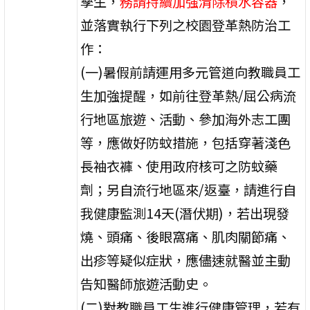
孳生，
務請持續加強清除積水容器
，
並落實執行下列之校園登革熱防治工
作：
(一)暑假前請運用多元管道向教職員工
生加強提醒，如前往登革熱/屈公病流
行地區旅遊、活動、參加海外志工團
等，應做好防蚊措施，包括穿著淺色
長袖衣褲、使用政府核可之防蚊藥
劑；另自流行地區來/返臺，請進行自
我健康監測14天(潛伏期)，若出現發
燒、頭痛、後眼窩痛、肌肉關節痛、
出疹等疑似症狀，應儘速就醫並主動
告知醫師旅遊活動史。
(二)對教職員工生進行健康管理，若有