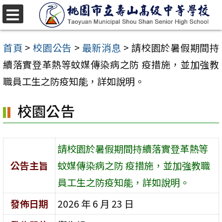
跳
至
選
單
主
首頁
>
校園公告
>
最新消息
>
請校園於暑假期間持
要
續落實登革熱等蚊媒傳染病之防 疫措施，並加強教
內
職員工生之防疫知能，詳如說明。
容
校園公告
區
請校園於暑假期間持續落實登革熱等
公告主旨
蚊媒傳染病之防 疫措施，並加強教職
員工生之防疫知能，詳如說明。
發佈日期
2026 年 6 月 23 日