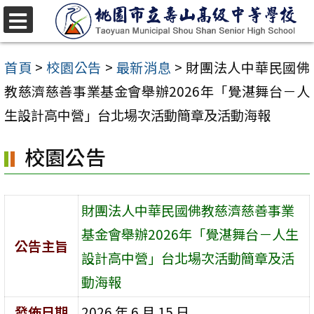
跳
至
選
單
主
首頁
>
校園公告
>
最新消息
>
財團法人中華民國佛
要
教慈濟慈善事業基金會舉辦2026年「覺湛舞台－人
內
生設計高中營」台北場次活動簡章及活動海報
容
校園公告
區
財團法人中華民國佛教慈濟慈善事業
基金會舉辦2026年「覺湛舞台－人生
公告主旨
設計高中營」台北場次活動簡章及活
動海報
發佈日期
2026 年 6 月 15 日