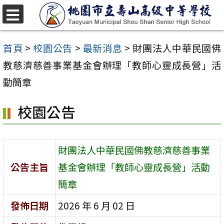
跳
至
選
單
主
首頁
>
校園公告
>
最新消息
>
財團法人中華民國佛
要
教慈濟慈善事業基金會辦理「教師心靈成長營」活
內
動簡章
容
校園公告
區
財團法人中華民國佛教慈濟慈善事業
公告主旨
基金會辦理「教師心靈成長營」活動
簡章
發佈日期
2026 年 6 月 02 日