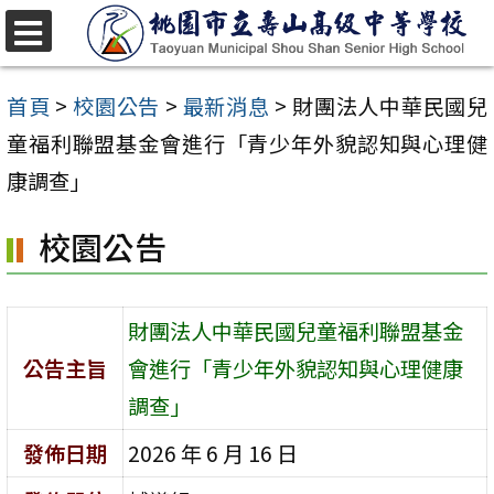
跳
至
選
單
主
首頁
>
校園公告
>
最新消息
>
財團法人中華民國兒
要
童福利聯盟基金會進行「青少年外貌認知與心理健
內
康調查」
容
校園公告
區
財團法人中華民國兒童福利聯盟基金
公告主旨
會進行「青少年外貌認知與心理健康
調查」
發佈日期
2026 年 6 月 16 日