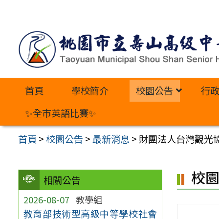
跳
至
主
要
內
首頁
學校簡介
校園公告
行
容
區
✨全市英語比賽✨
首頁
>
校園公告
>
最新消息
>
財團法人台灣觀光
校
相關公告
2026-08-07
教學組
教育部技術型高級中等學校社會