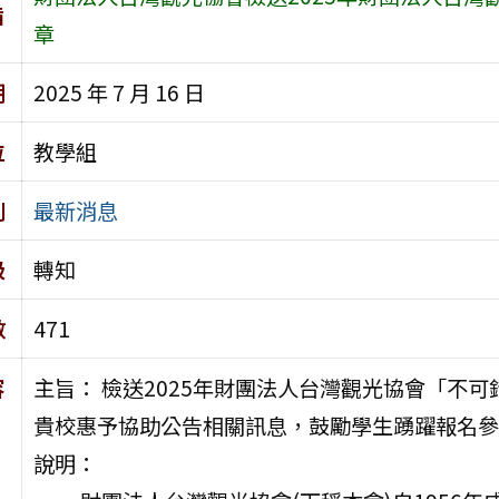
旨
章
期
2025 年 7 月 16 日
位
教學組
別
最新消息
級
轉知
數
471
容
主旨： 檢送2025年財團法人台灣觀光協會「不
貴校惠予協助公告相關訊息，鼓勵學生踴躍報名參
說明：