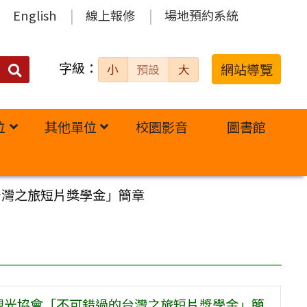
English
線上報修
場地預約系統
字級：
送出
網站導覽
小
預設
大
搜
尋：
位
其他單位
校園影音
圖書館
台灣之旅短片獎學金」簡章
灣觀光協會「不可錯過的台灣之旅短片獎學金」簡