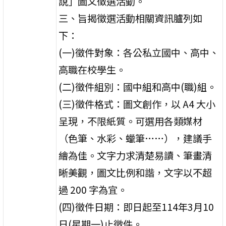
說」圖文徵選活動。
三、旨揭徵選活動相關資訊臚列如
下：
(一)徵件對象：各公私立國中、高中、
高職在校學生。
(二)徵件組別：國中組和高中(職)組。
(三)徵件格式：圖文創作，以 A4 大小
呈現，不限紙質。可選用各類媒材
（色筆、水彩、蠟筆……），建議手
繪為佳。文字力求清楚易讀、筆畫清
晰美觀，圖文比例和諧，文字以不超
過 200 字為宜。
(四)徵件日期：即日起至114年3月10
日(星期一)止徵件。