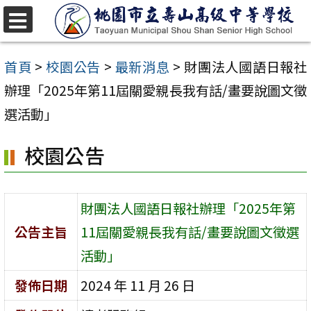
跳
至
選
單
主
首頁
>
校園公告
>
最新消息
>
財團法人國語日報社
要
辦理「2025年第11屆關愛親長我有話/畫要說圖文徵
內
選活動」
容
校園公告
區
財團法人國語日報社辦理「2025年第
公告主旨
11屆關愛親長我有話/畫要說圖文徵選
活動」
發佈日期
2024 年 11 月 26 日