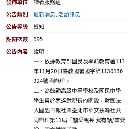
發佈單位
讀者服務組
公告類別
最新消息
,
活動訊息
公告等級
轉知
點閱次數
595
公告內容
說明：
一、依據教育部國民及學前教育署113
年11月20日臺教國署國字第1130136
224號函辦理。
二、為鼓勵高級中等學校及國民中學
學生勇於表達對親長的關愛，財團法
人國語日報社與臺北市華安扶輪社共
同辦理第11屆「關愛親長 我有話/畫要