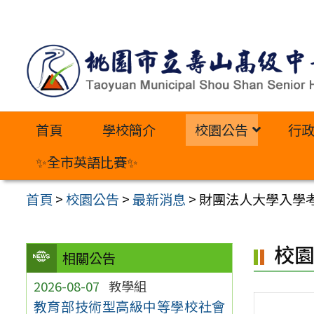
跳
至
主
要
內
首頁
學校簡介
校園公告
行
容
區
✨全市英語比賽✨
首頁
>
校園公告
>
最新消息
>
財團法人大學入學
校
相關公告
2026-08-07
教學組
教育部技術型高級中等學校社會