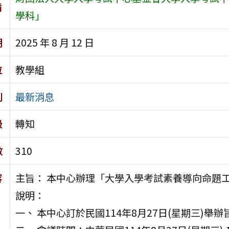
旨
學科」
期
2025 年 8 月 12 日
位
教學組
別
最新消息
級
轉知
數
310
容
主旨： 本中心辦理「大學入學考試素養導向命題
說明：
一、 本中心訂於民國114年8月27日(星期三)舉