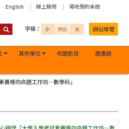
English
線上報修
場地預約系統
字級：
送出
網站導覽
小
預設
大
搜
尋：
位
其他單位
校園影音
圖書館
素養導向命題工作坊—數學科」
心辦理「大學入學考試素養導向命題工作坊—數