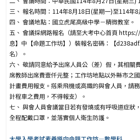
二、 會議時間：中華民國114年8月27日(星期三)
三、 報名時間：114年8月18日(星期一)至114年8
四、 會議地點：國立虎尾高級中學－精微教室。
五、 會議採網路報名（請至大考中心首頁 https://w
息】中【命題工作坊】）裝報名密碼：【d238ad
名）。
六、 敬請同意給予出席人員公（差）假，其相關
席教師出席費壹仟元整；工作坊地點以外縣市之國
計畫費用報支。搭乘飛機或高鐵的與會人員，請務
計程車之費用，不得報支）。
七、 與會人員會議當日若有發燒或有呼吸道症狀
全程配戴口罩，並落實個人衛生防護。
大學入學考試素養導向命題工作坊—數學科