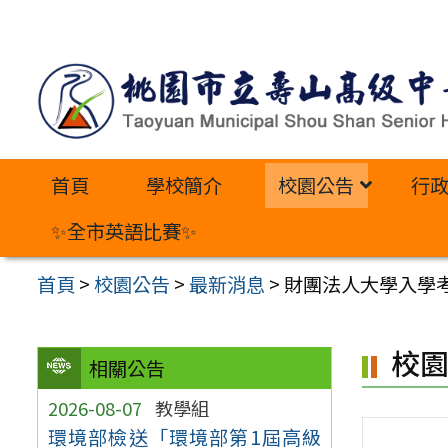
跳
至
主
要
內
首頁
學校簡介
校園公告
行
容
區
✨全市英語比賽✨
首頁
>
校園公告
>
最新消息
>
財團法人大學入學
校
相關公告
2026-08-07
教學組
環境部檢送「環境部第1屆高級