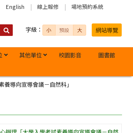
English
線上報修
場地預約系統
字級：
送出
網站導覽
小
預設
大
搜
尋：
位
其他單位
校園影音
圖書館
素養導向宣導會議－自然科」
心辦理「大學入學考試素養導向宣導會議－自然