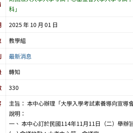
旨
科」
期
2025 年 10 月 01 日
位
教學組
別
最新消息
級
轉知
數
330
容
主旨： 本中心辦理「大學入學考試素養導向宣導
說明：
一、 本中心訂於民國114年11月11日（二）舉辦