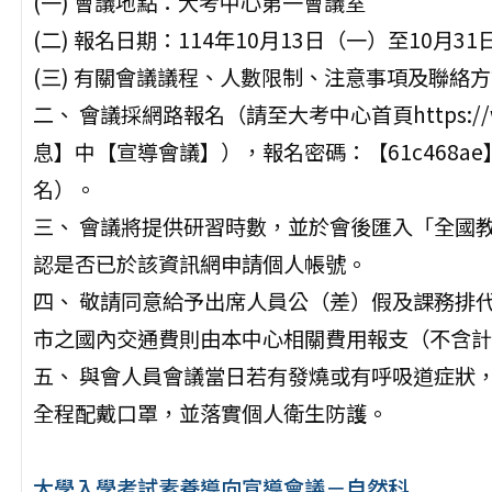
(一) 會議地點：大考中心第一會議室
(二) 報名日期：114年10月13日（一）至10月3
(三) 有關會議議程、人數限制、注意事項及聯絡
二、 會議採網路報名（請至大考中心首頁https://w
息】中【宣導會議】），報名密碼：【61c468
名）。
三、 會議將提供研習時數，並於會後匯入「全國
認是否已於該資訊網申請個人帳號。
四、 敬請同意給予出席人員公（差）假及課務排
市之國內交通費則由本中心相關費用報支（不含計
五、 與會人員會議當日若有發燒或有呼吸道症狀
全程配戴口罩，並落實個人衛生防護。
大學入學考試素養導向宣導會議－自然科