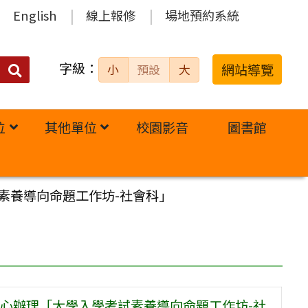
English
線上報修
場地預約系統
字級：
送出
網站導覽
小
預設
大
搜
尋：
位
其他單位
校園影音
圖書館
素養導向命題工作坊-社會科」
心辦理「大學入學考試素養導向命題工作坊-社