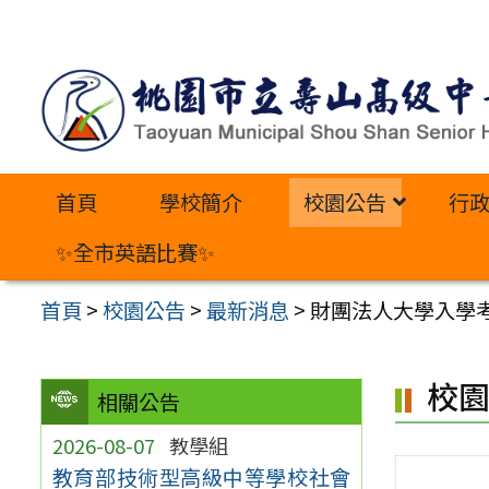
跳
至
主
要
內
首頁
學校簡介
校園公告
行
容
區
✨全市英語比賽✨
首頁
>
校園公告
>
最新消息
>
財團法人大學入學
校
相關公告
2026-08-07
教學組
教育部技術型高級中等學校社會