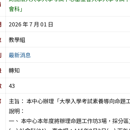
旨
會科」
期
2026 年 7 月 01 日
位
教學組
別
最新消息
級
轉知
數
43
容
主旨： 本中心辦理「大學入學考試素養導向命題
說明：
一、 本中心本年度將辦理命題工作坊3場，採分區