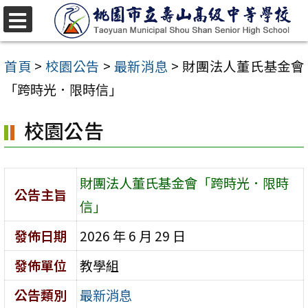
跳
至
選
單
主
首頁
>
校園公告
>
最新消息
>
財團法人董氏基金會
要
「跨時光．限時信」
內
校園公告
容
區
財團法人董氏基金會「跨時光．限時
公告主旨
信」
發佈日期
2026 年 6 月 29 日
發佈單位
教學組
公告類別
最新消息