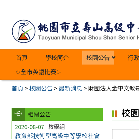
跳
至
主
要
內
首頁
學校簡介
校園公告
行
容
區
✨全市英語比賽✨
首頁
>
校園公告
>
最新消息
>
財團法人金車文教
校
相關公告
2026-08-07
教學組
教育部技術型高級中等學校社會