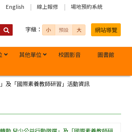
English
線上報修
場地預約系統
字級：
送出
網站導覽
小
預設
大
搜
尋：
位
其他單位
校園影音
圖書館
選」及「國際素養教師研習」活動資訊
轉動 兒少公益行動徵選」及「國際素養教師研