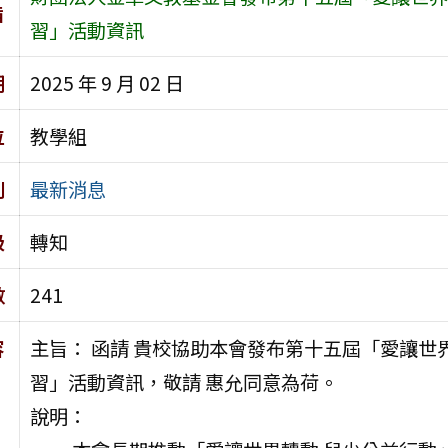
旨
習」活動資訊
期
2025 年 9 月 02 日
位
教學組
別
最新消息
級
轉知
數
241
容
主旨： 函請 貴校協助本會發布第十五屆「愛讓世
習」活動資訊，敬請 惠允同意為荷。
說明：