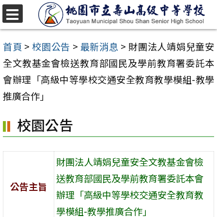
跳
至
選
單
主
首頁
>
校園公告
>
最新消息
>
財團法人靖娟兒童安
要
全文教基金會檢送教育部國民及學前教育署委託本
內
會辦理「高級中等學校交通安全教育教學模組-教學
容
推廣合作」
區
校園公告
財團法人靖娟兒童安全文教基金會檢
送教育部國民及學前教育署委託本會
公告主旨
辦理「高級中等學校交通安全教育教
學模組-教學推廣合作」