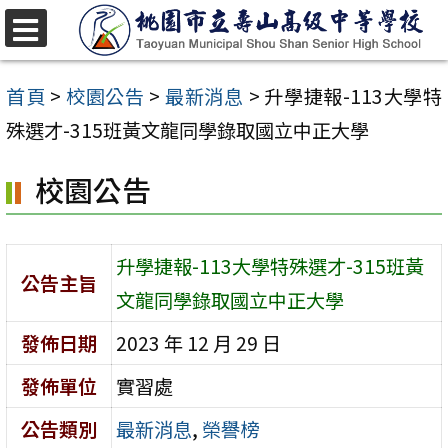
跳
至
選
單
主
首頁
>
校園公告
>
最新消息
>
升學捷報-113大學特
要
殊選才-315班黃文龍同學錄取國立中正大學
內
校園公告
容
區
升學捷報-113大學特殊選才-315班黃
公告主旨
文龍同學錄取國立中正大學
發佈日期
2023 年 12 月 29 日
發佈單位
實習處
公告類別
最新消息
,
榮譽榜