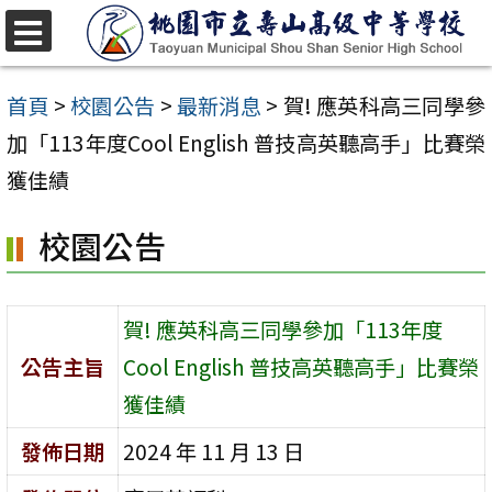
跳
至
選
單
主
首頁
>
校園公告
>
最新消息
>
賀! 應英科高三同學參
要
加「113年度Cool English 普技高英聽高手」比賽榮
內
獲佳績
容
校園公告
區
賀! 應英科高三同學參加「113年度
公告主旨
Cool English 普技高英聽高手」比賽榮
獲佳績
發佈日期
2024 年 11 月 13 日