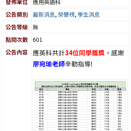
發佈單位
應用英語科
公告類別
最新消息
,
榮譽榜
,
學生消息
公告等級
無
點閱次數
601
公告內容
應英科共計
34位同學獲獎
，感謝
廖宛瑜老師
辛勤指導!