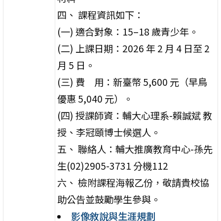
四、 課程資訊如下：
(一) 適合對象：15–18 歲青少年。
(二) 上課日期：2026 年 2 月 4 日至 2
月 5 日。
(三) 費 用：新臺幣 5,600 元（早鳥
優惠 5,040 元）。
(四) 授課師資：輔大心理系-賴誠斌 教
授、李冠頤博士候選人。
五、 聯絡人：輔大推廣教育中心-孫先
生(02)2905-3731 分機112
六、 檢附課程海報乙份，敬請貴校協
助公告並鼓勵學生參與。
影像敘說與生涯規劃