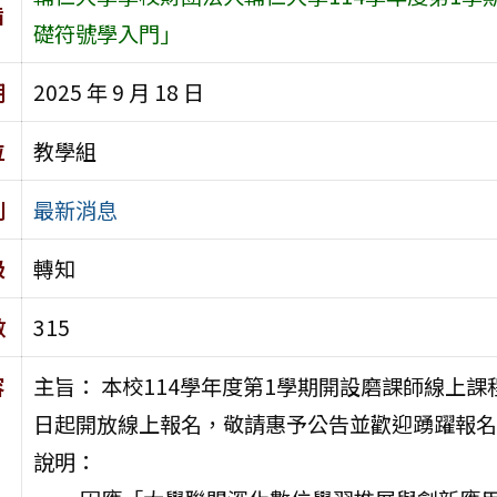
旨
礎符號學入門」
期
2025 年 9 月 18 日
位
教學組
別
最新消息
級
轉知
數
315
容
主旨： 本校114學年度第1學期開設磨課師線上
日起開放線上報名，敬請惠予公告並歡迎踴躍報名
說明：