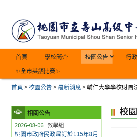
跳
至
主
要
內
首頁
學校簡介
校園公告
行
容
區
✨全市英語比賽✨
首頁
>
校園公告
>
最新消息
>
輔仁大學學校財團
校
相關公告
2026-08-06
教學組
桃園市政府民政局訂於115年8月