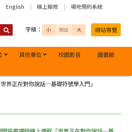
English
線上報修
場地預約系統
字級：
送出
網站導覽
小
預設
大
搜
尋：
位
其他單位
校園影音
圖書館
「世界正在對你說話─基礎符號學入門」
學期開設磨課師線上課程「世界正在對你說話─基