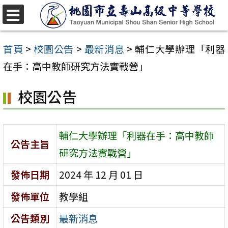
跳
至
選
單
主
首頁
>
校園公告
>
最新消息
>
輔仁大學辦理「利器
要
在手：高中教師研究方法實戰營」
內
校園公告
容
區
輔仁大學辦理「利器在手：高中教師
公告主旨
研究方法實戰營」
發佈日期
2024 年 12 月 01 日
發佈單位
教學組
公告類別
最新消息