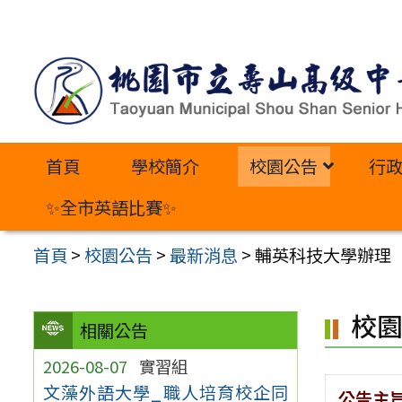
跳
至
主
要
內
首頁
學校簡介
校園公告
行
容
區
✨全市英語比賽✨
首頁
>
校園公告
>
最新消息
>
輔英科技大學辦理「
校
相關公告
2026-08-07
實習組
文藻外語大學_職人培育校企同
公告主