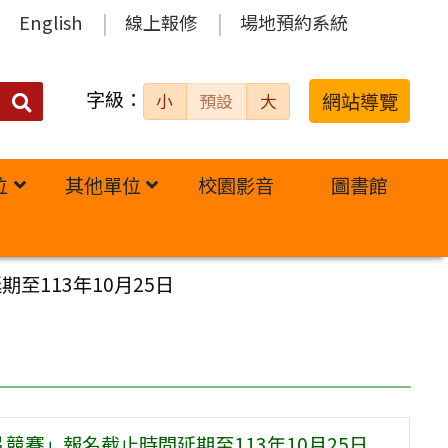
English
線上報修
場地預約系統
字級：
送出
網站導覽
小
預設
大
搜
尋：
位
其他單位
校園影音
圖書館
至113年10月25日
競賽」報名截止時間延期至113年10月25日