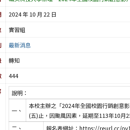
期
2024 年 10 月 22 日
位
實習組
別
最新消息
級
轉知
數
444
容
說明：
本校主辦之「2024年全國校園行銷創意影
一、
(五)止，因颱風因素，延期至113年10月2
二、
報名表網址：https://reurl.cc/oy