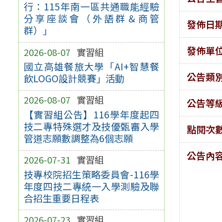
行：115年南一區共通職能經驗
分享座談會（外語群＆商管
發佈日
群）」
發佈單
2026-08-07
實習組
國立高雄餐旅大學「AI+智慧餐
公告類
飲LOGO設計競賽」活動
2026-08-07
實習組
公告等
【實習組公告】116學年度起四
技二專特殊選才及技優甄審入學
點閱次
管道志願數調整為6個志願
公告內
2026-07-31
實習組
技專校院招生策略委員會-116學
年度四技二專統一入學測驗及聯
合招生重要日程表
2026-07-23
實習組