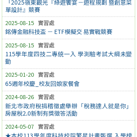
「2025嶺東觀光『綠遊饗宴－遊程規劃 暨創意菜
單設計』競賽
2025-08-15
實習處
銘傳金融科技盃 － ETF模擬交 易實戰競賽
2025-08-15
實習處
115學年度四技二專統一入 學測驗考試大綱未變
動
2025-01-20
實習處
65週年校慶_校友回娘家餐會
2024-08-26
實習處
新北市政府稅捐稽徵處舉辦「稅務達人就是你」
房屋稅2.0新制有獎徵答活動
2024-05-07
實習處
★本校113學年度科技校院繁星計畫甄選 入學榜