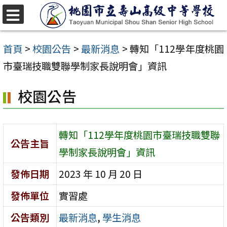
跳
至
選
單
主
首頁
>
校園公告
>
最新消息
>
轉知「112學年度桃園
要
市臺瑞技職雙聯學制家長說明會」資訊
內
校園公告
容
區
轉知「112學年度桃園市臺瑞技職雙聯
公告主旨
學制家長說明會」資訊
發佈日期
2023 年 10 月 20 日
發佈單位
實習處
公告類別
最新消息
,
學生消息