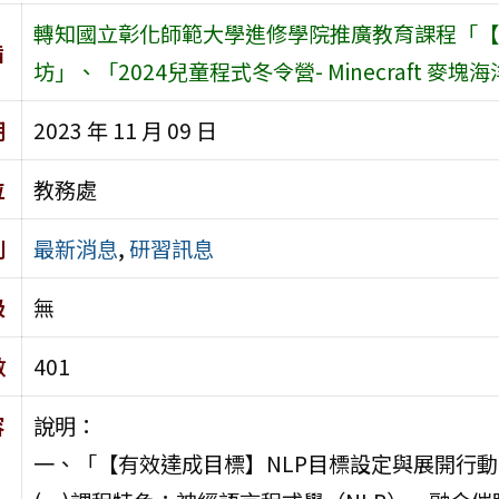
轉知國立彰化師範大學進修學院推廣教育課程「【
旨
坊」、「2024兒童程式冬令營- Minecraft 
期
2023 年 11 月 09 日
位
教務處
別
最新消息
,
研習訊息
級
無
數
401
容
說明：
一、「【有效達成目標】NLP目標設定與展開行