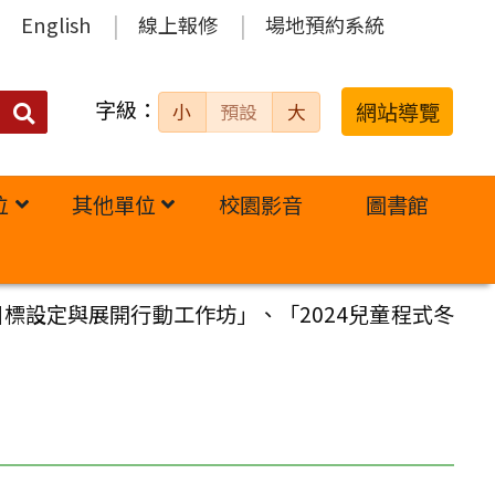
English
線上報修
場地預約系統
字級：
送出
網站導覽
小
預設
大
搜
尋：
位
其他單位
校園影音
圖書館
標設定與展開行動工作坊」、「2024兒童程式冬