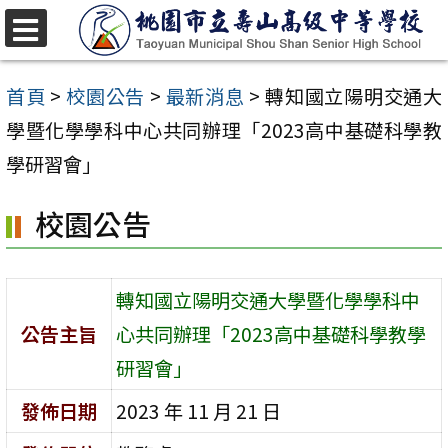
跳
至
選
單
主
首頁
>
校園公告
>
最新消息
>
轉知國立陽明交通大
要
學暨化學學科中心共同辦理「2023高中基礎科學教
內
學研習會」
容
校園公告
區
轉知國立陽明交通大學暨化學學科中
公告主旨
心共同辦理「2023高中基礎科學教學
研習會」
發佈日期
2023 年 11 月 21 日