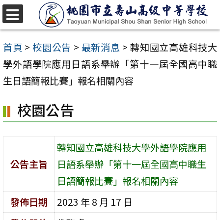
跳
至
選
單
主
首頁
>
校園公告
>
最新消息
>
轉知國立高雄科技大
要
學外語學院應用日語系舉辦「第十一屆全國高中職
內
生日語簡報比賽」報名相關內容
容
校園公告
區
轉知國立高雄科技大學外語學院應用
公告主旨
日語系舉辦「第十一屆全國高中職生
日語簡報比賽」報名相關內容
發佈日期
2023 年 8 月 17 日