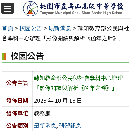
跳
至
選
單
主
首頁
>
校園公告
>
最新消息
>
轉知教育部公民與社
要
會學科中心辦理「影像閱讀與解析《凶年之畔》」
內
校園公告
容
區
轉知教育部公民與社會學科中心辦理
公告主旨
「影像閱讀與解析《凶年之畔》」
發佈日期
2023 年 10 月 18 日
發佈單位
教務處
公告類別
最新消息
,
研習訊息