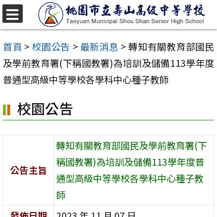
跳
至
選
單
主
首頁
>
校園公告
>
最新消息
>
轉知有關教育部國民
要
及學前教育署(下稱國教署)為培訓及儲備113學年度
內
普通型高級中等學校各學科中心種子教師
容
校園公告
區
轉知有關教育部國民及學前教育署(下
稱國教署)為培訓及儲備113學年度普
公告主旨
通型高級中等學校各學科中心種子教
師
發佈日期
2023 年 11 月 07 日