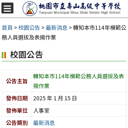
跳
至
選
單
主
首頁
>
校園公告
>
最新消息
>
轉知本市114年模範公
要
務人員選拔及表揚作業
內
校園公告
容
區
轉知本市114年模範公務人員選拔及表
公告主旨
揚作業
發佈日期
2025 年 1 月 15 日
發佈單位
人事室
公告類別
最新消息