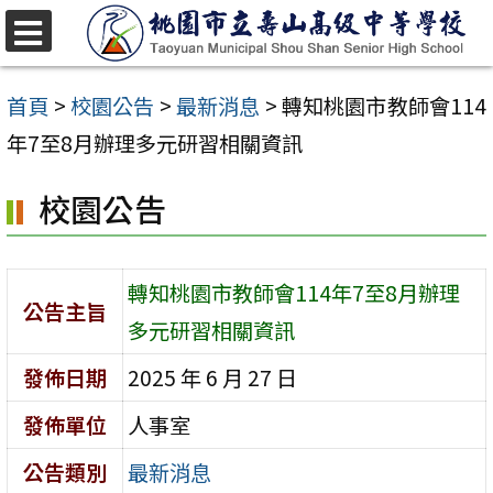
跳
至
選
單
主
首頁
>
校園公告
>
最新消息
>
轉知桃園市教師會114
要
年7至8月辦理多元研習相關資訊
內
校園公告
容
區
轉知桃園市教師會114年7至8月辦理
公告主旨
多元研習相關資訊
發佈日期
2025 年 6 月 27 日
發佈單位
人事室
公告類別
最新消息