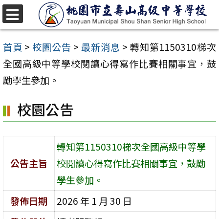
跳
至
選
單
主
首頁
>
校園公告
>
最新消息
>
轉知第1150310梯次
要
全國高級中等學校閱讀心得寫作比賽相關事宜，鼓
內
勵學生參加。
容
校園公告
區
轉知第1150310梯次全國高級中等學
公告主旨
校閱讀心得寫作比賽相關事宜，鼓勵
學生參加。
發佈日期
2026 年 1 月 30 日