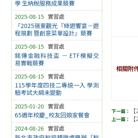
學 生納稅服務成果競賽
2025-08-15
實習處
「2025嶺東觀光『綠遊饗宴－遊
程規劃 暨創意菜單設計』競賽
2025-08-15
實習處
銘傳金融科技盃 － ETF模擬交
易實戰競賽
相關附
2025-08-15
實習處
115學年度四技二專統一入 學測
驗考試大綱未變動
2025-01-20
實習處
【2
65週年校慶_校友回娘家餐會
【2
2024-08-26
實習處
新北市政府稅捐稽徵處舉辦「稅