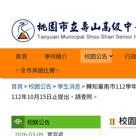
跳
至
主
要
內
首頁
學校簡介
校園公告
行
容
區
✨全市英語比賽✨
首頁
>
校園公告
>
學生消息
>
轉知臺南市112學
112年10月15日止提出，請查照。
校
相關公告
2026-03-09
實習處