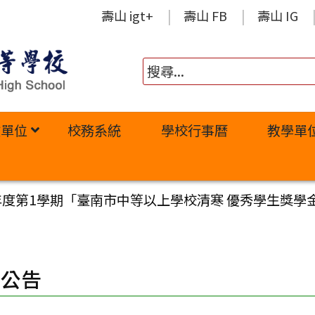
壽山 igt+
壽山 FB
壽山 IG
政單位
校務系統
學校行事曆
教學單
年度第1學期「臺南市中等以上學校清寒 優秀學生獎學金
園公告