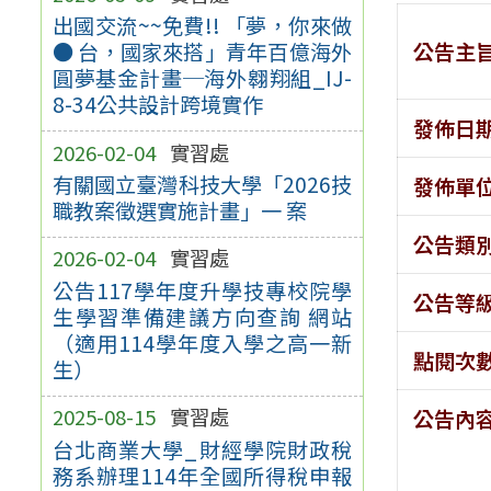
出國交流~~免費!! 「夢，你來做
公告主
● 台，國家來搭」青年百億海外
圓夢基金計畫─海外翱翔組_IJ-
8-34公共設計跨境實作
發佈日
2026-02-04
實習處
有關國立臺灣科技大學「2026技
發佈單
職教案徵選實施計畫」一 案
公告類
2026-02-04
實習處
公告117學年度升學技專校院學
公告等
生學習準備建議方向查詢 網站
（適用114學年度入學之高一新
點閱次
生）
2025-08-15
實習處
公告內
台北商業大學_財經學院財政稅
務系辦理114年全國所得稅申報