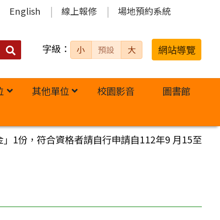
English
線上報修
場地預約系統
字級：
送出
網站導覽
小
預設
大
搜
尋：
位
其他單位
校園影音
圖書館
」1份，符合資格者請自行申請自112年9 月15至