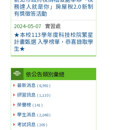
務達人就是你」房屋稅2.0新制
有獎徵答活動
2024-05-07
實習處
★本校113學年度科技校院繁星
計畫甄選 入學榜單，恭喜錄取學
生★
依公告類別彙總
最新消息
( 8,992 )
研習訊息
( 1,110 )
榮譽榜
( 141 )
學生消息
( 2,048 )
考試訊息
( 205 )