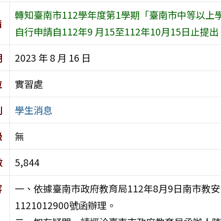
轉知臺南市112學年度第1學期「臺南市中等以上
旨
自行申請自112年9 月15至112年10月15日止提
期
2023 年 8 月 16 日
位
實習處
別
學生消息
級
無
數
5,844
容
一、依據臺南市政府教育局112年8月9日南市教安
1121012900號函辦理。