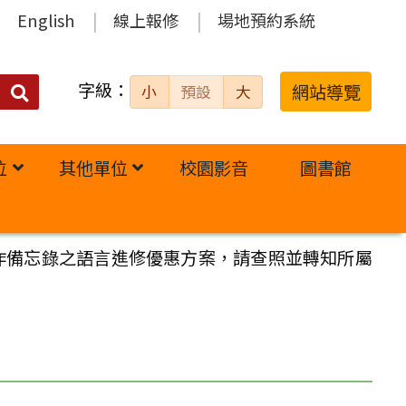
English
線上報修
場地預約系統
字級：
送出
網站導覽
小
預設
大
搜
尋：
位
其他單位
校園影音
圖書館
作備忘錄之語言進修優惠方案，請查照並轉知所屬