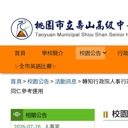
跳
至
主
要
內
首頁
學校簡介
校園公告
行
容
區
✨全市英語比賽✨
首頁
>
校園公告
>
活動訊息
>
轉知行政院人事行
同仁參考運用
校
相關公告
2026-07-28
人事室