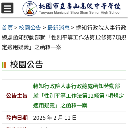
跳
至
選
單
主
首頁
>
校園公告
>
最新消息
>
轉知行政院人事行政
要
總處函知勞動部就「性別平等工作法第12條第7項規
內
定適用疑義」之函釋一案
容
校園公告
區
轉知行政院人事行政總處函知勞動部
公告主旨
就「性別平等工作法第12條第7項規定
適用疑義」之函釋一案
發佈日期
2025 年 2 月 11 日