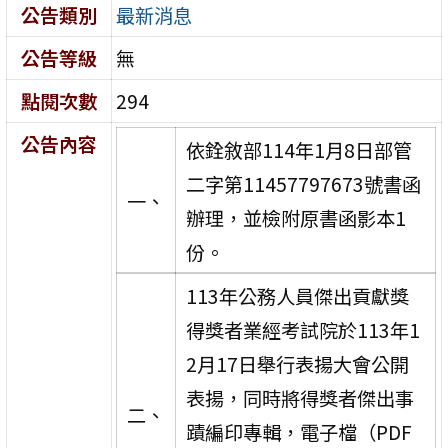
公告類別
最新消息
公告等級
無
點閱次數
294
公告內容
依銓敘部114年1月8日部管
二字第11457797673號書函
一、
辦理，並檢附原書函影本1
份。
113年公務人員傑出貢獻獎
得獎者業經考試院於113年1
2月17日舉行表揚大會公開
表揚，同時將得獎者傑出事
二、
蹟編印專輯，電子檔（PDF