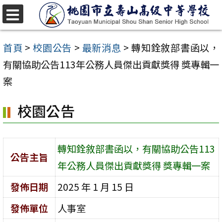
跳
至
選
單
主
首頁
>
校園公告
>
最新消息
>
轉知銓敘部書函以，
要
有關協助公告113年公務人員傑出貢獻獎得 獎專輯一
內
案
容
校園公告
區
轉知銓敘部書函以，有關協助公告113
公告主旨
年公務人員傑出貢獻獎得 獎專輯一案
發佈日期
2025 年 1 月 15 日
發佈單位
人事室