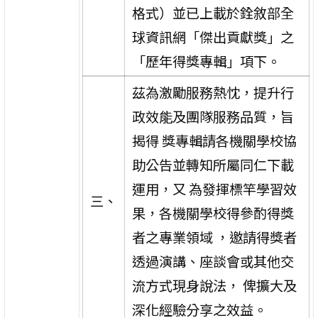
格式）並已上載於銓敘部全
球資訊網「傑出貢獻獎」之
「歷年得獎專輯」項下。
茲為激勵服務熱忱，提升行
政效能及團隊服務品質，旨
揭得 獎專輯請各機關學校協
助公告並轉知所屬同仁下載
運用，又 為發揮標竿學習效
三、
果，各機關學校得參酌得獎
者之專業領域 ，邀請得獎者
透過演講、座談會或其他交
流方式現身說法， 俾擴大及
深化經驗分享之效益。