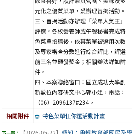
飲食喜好，設計兼具營養、美味及多
元化之優質菜單，爰辦理旨揭活動。
三、旨揭活動亦辦理「菜單人氣王」
評選。各校營養師或午餐秘書完成特
色菜單投稿後，依其菜單被選用次數
及專家審查分數進行綜合評比，評選
前三名並頒發獎金；相關辦法詳如附
件。
四、本案聯絡窗口：國立成功大學創
新數位內容研究中心郭小姐，電話：
（06）2096137#234。
特色菜單任你選活動計畫
相關附件
【2026-05-22】
轉知：函轉教育部國民及學