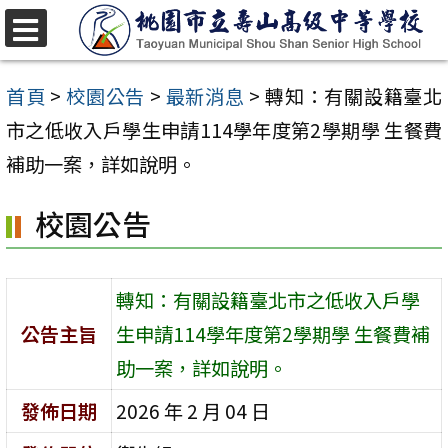
跳
至
選
單
主
首頁
>
校園公告
>
最新消息
>
轉知：有關設籍臺北
要
市之低收入戶學生申請114學年度第2學期學 生餐費
內
補助一案，詳如說明。
容
校園公告
區
轉知：有關設籍臺北市之低收入戶學
公告主旨
生申請114學年度第2學期學 生餐費補
助一案，詳如說明。
發佈日期
2026 年 2 月 04 日