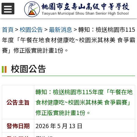
跳
至
選
單
主
首頁
>
校園公告
>
最新消息
>
轉知：檢送桃園市115
要
年度「午餐在地食材健康吃~校園米其林美 食爭霸
內
賽」修正版實施計畫1份。
容
校園公告
區
轉知：檢送桃園市115年度「午餐在地
公告主旨
食材健康吃~校園米其林美 食爭霸賽」
修正版實施計畫1份。
發佈日期
2026 年 5 月 13 日