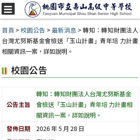
跳
至
選
單
主
首頁
>
校園公告
>
最新消息
>
轉知：轉知財團法人
要
台灣尤努斯基金會檢送「玉山計畫」青年培 力計畫
內
相關資訊一案，詳如說明。
容
校園公告
區
轉知：轉知財團法人台灣尤努斯基金
公告主旨
會檢送「玉山計畫」青年培 力計畫相
關資訊一案，詳如說明。
發佈日期
2026 年 5 月 28 日