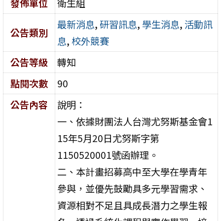
發佈單位
衛生組
最新消息
,
研習訊息
,
學生消息
,
活動訊
公告類別
息
,
校外競賽
公告等級
轉知
點閱次數
90
公告內容
說明：
一、依據財團法人台灣尤努斯基金會1
15年5月20日尤努斯字第
1150520001號函辦理。
二、本計畫招募高中至大學在學青年
參與，並優先鼓勵具多元學習需求、
資源相對不足且具成長潛力之學生報