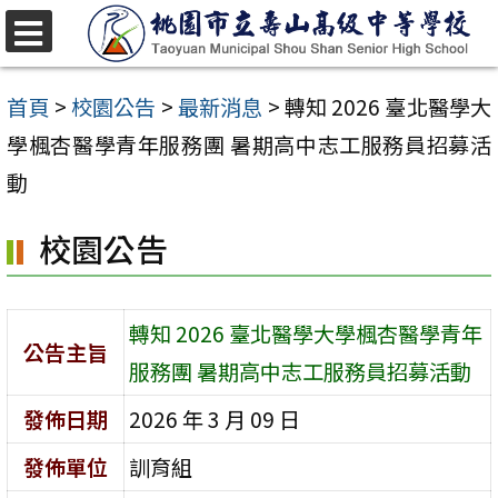
跳
至
選
單
主
首頁
>
校園公告
>
最新消息
>
轉知 2026 臺北醫學大
要
學楓杏醫學青年服務團 暑期高中志工服務員招募活
內
動
容
校園公告
區
轉知 2026 臺北醫學大學楓杏醫學青年
公告主旨
服務團 暑期高中志工服務員招募活動
發佈日期
2026 年 3 月 09 日
發佈單位
訓育組