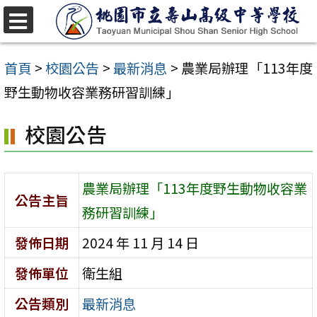
跳
至
選
單
主
首頁
>
校園公告
>
最新消息
>
農業局辦理「113年度
要
野生動物收容業務研習訓練」
內
校園公告
容
區
農業局辦理「113年度野生動物收容業
公告主旨
務研習訓練」
發佈日期
2024 年 11 月 14 日
發佈單位
衛生組
公告類別
最新消息