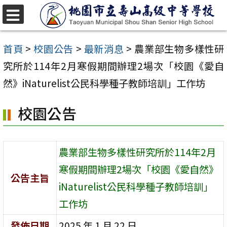
跳
至
選
單
主
首頁
>
校園公告
>
最新消息
>
農業部生物多樣性研
要
究所於114年2月寒假期間辦理2場次「校園《愛自
內
然》iNaturelist公民科學種子教師培訓」工作坊
容
校園公告
區
農業部生物多樣性研究所於114年2月
寒假期間辦理2場次「校園《愛自然》
公告主旨
iNaturelist公民科學種子教師培訓」
工作坊
發佈日期
2025 年 1 月 22 日