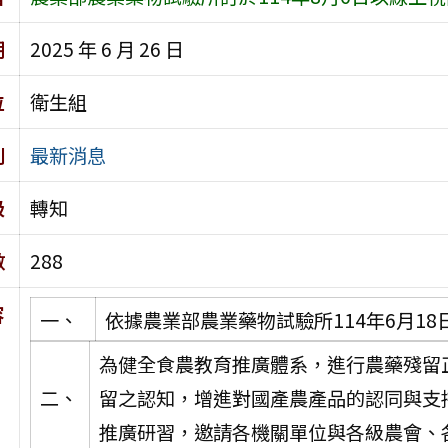
期
2025 年 6 月 26 日
位
衛生組
別
最新消息
級
轉知
數
288
容
一、
依據農業部農業藥物試驗所114年6月18日
為健全食農教育推廣體系，進行農藥殘留
二、
留之認知，增進對國產農產品的認同與支
推廣研習，邀請各機關單位與各級農會、