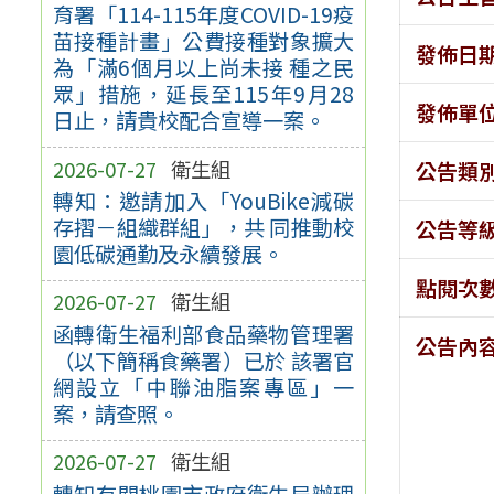
育署「114-115年度COVID-19疫
苗接種計畫」公費接種對象擴大
發佈日
為「滿6個月以上尚未接 種之民
眾」措施，延長至115年9月28
發佈單
日止，請貴校配合宣導一案。
2026-07-27
衛生組
公告類
轉知：邀請加入「YouBike減碳
存摺－組織群組」，共 同推動校
公告等
園低碳通勤及永續發展。
點閱次
2026-07-27
衛生組
函轉衛生福利部食品藥物管理署
公告內
（以下簡稱食藥署）已於 該署官
網設立「中聯油脂案專區」一
案，請查照。
2026-07-27
衛生組
轉知有關桃園市政府衛生局辦理