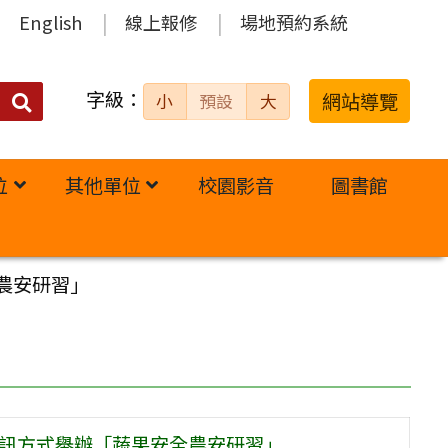
English
線上報修
場地預約系統
字級：
送出
網站導覽
小
預設
大
搜
尋：
位
其他單位
校園影音
圖書館
農安研習」
視訊方式舉辦「蔬果安全農安研習」