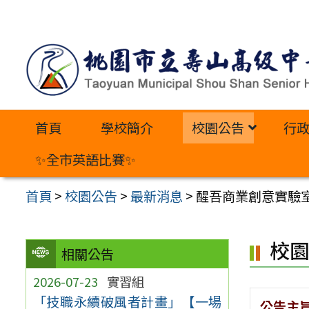
跳
至
主
要
內
首頁
學校簡介
校園公告
行
容
區
✨全市英語比賽✨
首頁
>
校園公告
>
最新消息
>
醒吾商業創意實驗
校
相關公告
2026-07-23
實習組
「技職永續破風者計畫」【一場
公告主