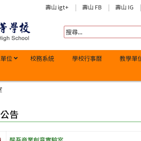
壽山 igt+
壽山 FB
壽山 IG
政單位
校務系統
學校行事曆
教學單
室
園公告
旨
醒吾商業創意實驗室