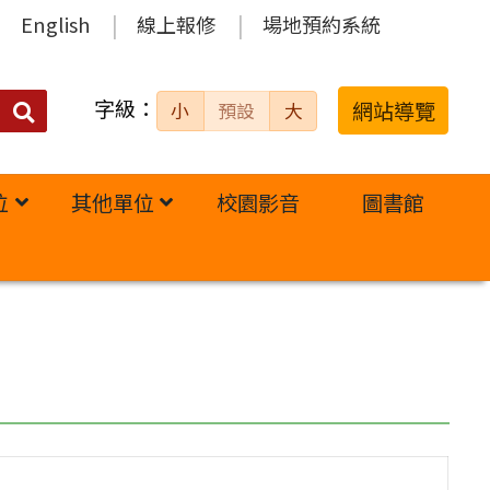
English
線上報修
場地預約系統
字級：
送出
網站導覽
小
預設
大
搜
尋：
位
其他單位
校園影音
圖書館