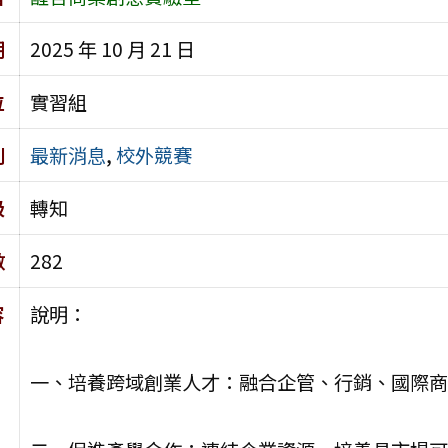
期
2025 年 10 月 21 日
位
實習組
別
最新消息
,
校外競賽
級
轉知
數
282
容
說明：
一、培養跨域創業人才：融合企管、行銷、國際商