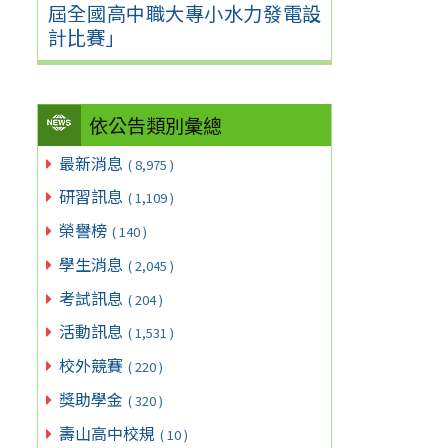
屆全國高中職大專小水力發電設
計比賽」
依公告類別彙總
最新消息
( 8,975 )
研習訊息
( 1,109 )
榮譽榜
( 140 )
學生消息
( 2,045 )
考試訊息
( 204 )
活動訊息
( 1,531 )
校外競賽
( 220 )
獎助學金
( 320 )
壽山高中校規
( 10 )