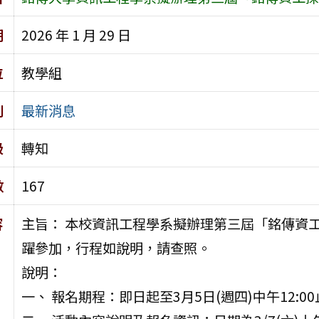
期
2026 年 1 月 29 日
位
教學組
別
最新消息
級
轉知
數
167
容
主旨： 本校資訊工程學系擬辦理第三屆「銘傳資
躍參加，行程如說明，請查照。
說明：
一、 報名期程：即日起至3月5日(週四)中午12:0