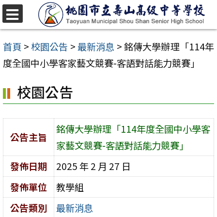
跳
至
選
單
主
首頁
>
校園公告
>
最新消息
>
銘傳大學辦理「114年
要
度全國中小學客家藝文競賽-客語對話能力競賽」
內
校園公告
容
區
銘傳大學辦理「114年度全國中小學客
公告主旨
家藝文競賽-客語對話能力競賽」
發佈日期
2025 年 2 月 27 日
發佈單位
教學組
公告類別
最新消息