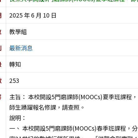
期
2025 年 6 月 10 日
位
教學組
別
最新消息
級
轉知
數
253
容
主旨： 本校開設5門磨課師(MOOCs)夏季班課
師生踴躍報名修課，請查照。
說明：
一、 本校開設5門磨課師(MOOCs)春季班課程