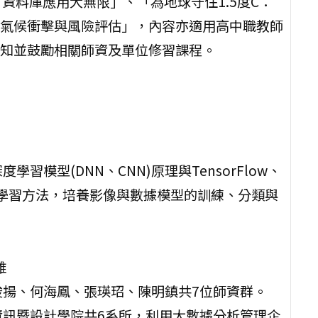
資料庫應用大無限」、「為地球守住1.5度C：
氣候衝擊與風險評估」，內容亦適用高中職教師
知並鼓勵相關師資及單位修習課程。
模型(DNN、CNN)原理與TensorFlow、
器學習方法，培養影像與數據模型的訓練、分類與
維
俊揚、何海鳳、張瑛玿、陳明鎮共7位師資群。
資訊暨設計學院共6系所，利用大數據分析管理企