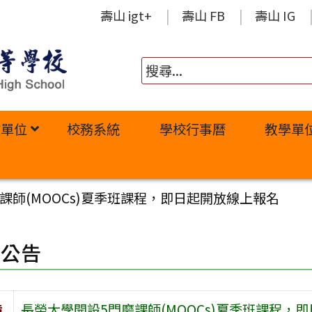
壽山 igt+
壽山 FB
壽山 IG
政單位
校務系統
學校行事曆
教學單
課師(MOOCs)夏季班課程，即日起開放線上報名
園公告
旨
長榮大學開設5門磨課師(MOOCs)夏季班課程，