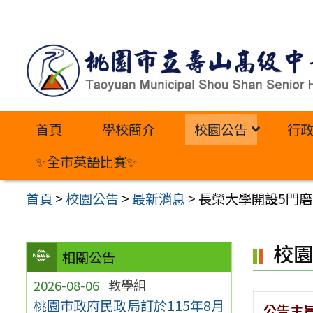
跳
至
主
要
內
首頁
學校簡介
校園公告
行
容
區
✨全市英語比賽✨
首頁
>
校園公告
>
最新消息
>
長榮大學開設5門磨
校
相關公告
2026-08-06
教學組
桃園市政府民政局訂於115年8月
公告主