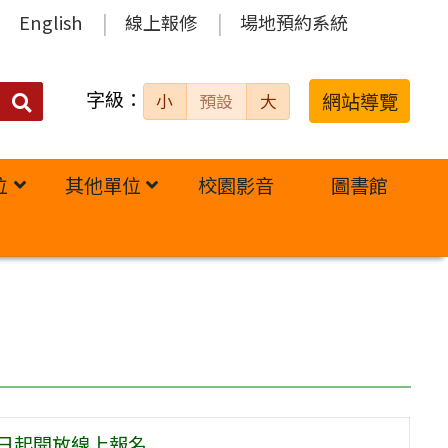
English
線上報修
場地預約系統
字級：
送出
網站導覽
小
預設
大
搜
尋：
位
其他單位
校園影音
圖書館
即日起開放線上報名