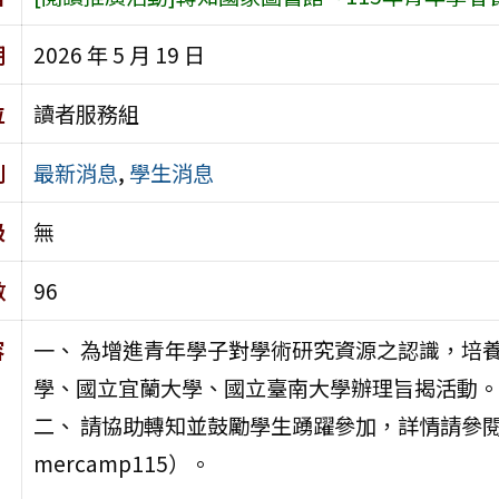
期
2026 年 5 月 19 日
位
讀者服務組
別
最新消息
,
學生消息
級
無
數
96
容
一、 為增進青年學子對學術研究資源之認識，培
學、國立宜蘭大學、國立臺南大學辦理旨揭活動。
二、 請協助轉知並鼓勵學生踴躍參加，詳情請參閱活動網頁（ht
mercamp115）。