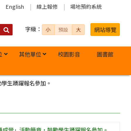
English
線上報修
場地預約系統
字級：
送出
網站導覽
小
預設
大
搜
尋：
位
其他單位
校園影音
圖書館
勵學生踴躍報名參加。
者養成營」活動簡章，鼓勵學生踴躍報名參加。