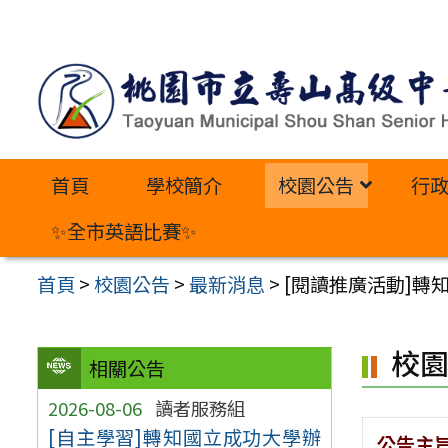
跳
至
主
要
內
首頁
學校簡介
校園公告
行
容
區
✨全市英語比賽✨
首頁
>
校園公告
>
最新消息
>
[閱讀推廣活動]轉
校
相關公告
2026-08-06
讀者服務組
[自主學習]轉知國立成功大學辦
公告主