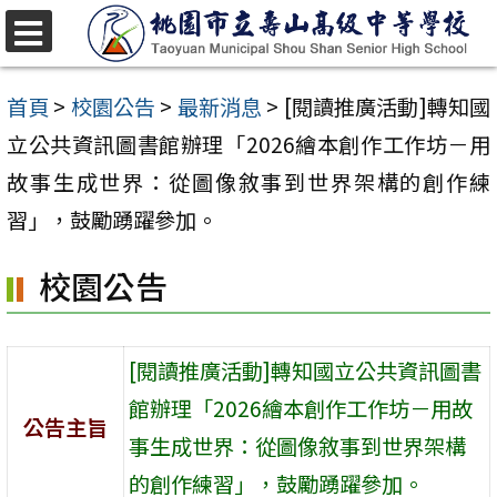
跳
至
選
單
主
首頁
>
校園公告
>
最新消息
>
[閱讀推廣活動]轉知國
要
立公共資訊圖書館辦理「2026繪本創作工作坊－用
內
故事生成世界：從圖像敘事到世界架構的創作練
容
習」，鼓勵踴躍參加。
區
校園公告
[閱讀推廣活動]轉知國立公共資訊圖書
館辦理「2026繪本創作工作坊－用故
公告主旨
事生成世界：從圖像敘事到世界架構
的創作練習」，鼓勵踴躍參加。