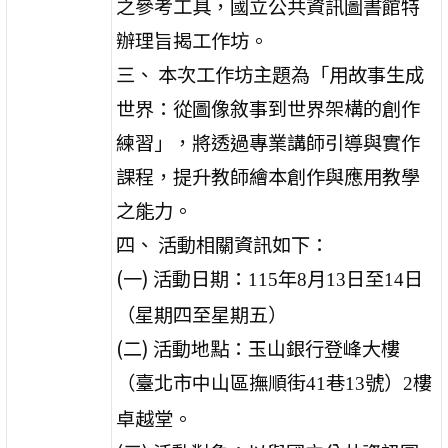
之參考工具，國立公共資訊圖書館特
辦理旨揭工作坊。
三、 本次工作坊主題為「用故事生成
世界：從圖像敘事到世界架構的創作
練習」，將透過專業講師引導與實作
課程，提升教師繪本創作與應用教學
之能力。
四、 活動相關資訊如下：
(一) 活動日期：
年
月
日至
日
115
8
13
14
（星期四至星期五）
(二) 活動地點：玉山銀行登峰大樓
（臺北市中山區撫順街
巷
號）
樓
41
13
2
卓越堂。