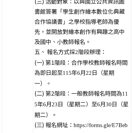
(三) 活動對象：以與國立公共資訊圖
書館簽署「學生創作繪本數位化典藏
合作協議書」之學校指導老師為優
先，並開放對繪本創作有興趣之高中
及國中、小教師報名。
五、 報名方式採
階段辦理：
2
(一) 第1階段：合作學校教師報名時間
為即日起至
年
月
日（星期
115
6
22
一）。
(二) 第2階段：一般教師報名時間為
11
年
月
日（星期二）至
月
日（星
5
6
23
6
30
期二）。
(三) 報名網址：
https://forms.gle/E7Beb