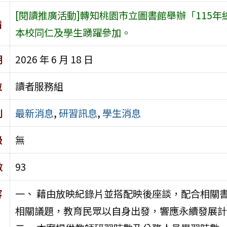
[閱讀推廣活動]轉知桃園市立圖書館舉辦「115
旨
本校同仁及學生踴躍參加。
期
2026 年 6 月 18 日
位
讀者服務組
別
最新消息
,
研習訊息
,
學生消息
級
無
數
93
容
一、 藉由放映紀錄片並搭配映後座談，配合相關書
相關議題，教育民眾以自身出發，響應永續發展計