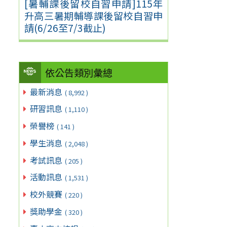
[暑輔課後留校自習申請]115年
升高三暑期輔導課後留校自習申
請(6/26至7/3截止)
依公告類別彙總
最新消息
( 8,992 )
研習訊息
( 1,110 )
榮譽榜
( 141 )
學生消息
( 2,048 )
考試訊息
( 205 )
活動訊息
( 1,531 )
校外競賽
( 220 )
獎助學金
( 320 )