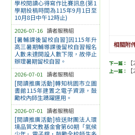
學校閱讀心得寫作比賽訊息(第1
學期投稿時間為115年9月1日至
10月8日中午12時止)
2026-07-16
讀者服務組
[暑輔課後留校自習]因115年升
相關附
高三暑期輔導課後留校自習報名
人數未達開設人數下限，故停止
辦理暑期留校自習。
【2
【2
2026-07-01
讀者服務組
[閱讀推廣活動]轉知桃園市立圖
書館115年建置之電子資源，鼓
勵校內師生踴躍運用。
2026-07-01
讀者服務組
[閱讀推廣活動]檢送財團法人環
境品質文教基金會第60期「氣候
少年」電子檔，鼓勵全校師生多