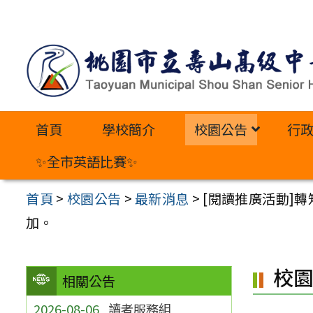
跳
至
主
要
內
首頁
學校簡介
校園公告
行
容
區
✨全市英語比賽✨
首頁
>
校園公告
>
最新消息
>
[閱讀推廣活動]
加。
校
相關公告
2026-08-06
讀者服務組