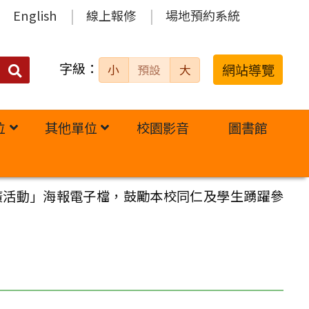
English
線上報修
場地預約系統
字級：
送出
網站導覽
小
預設
大
搜
尋：
位
其他單位
校園影音
圖書館
推廣活動」海報電子檔，鼓勵本校同仁及學生踴躍參