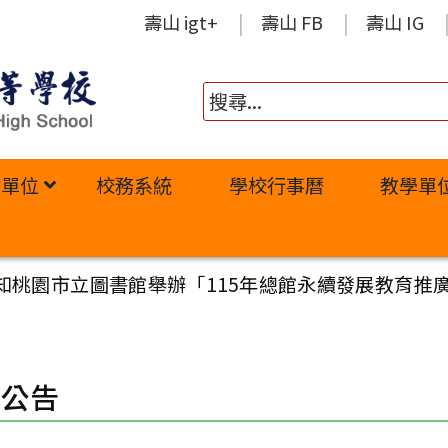
壽山 igt+
壽山 FB
壽山 IG
政單位
校務系統
學校行事曆
教學單
轉知桃園市立圖書館舉辦「115年總館永續發展教育
園公告