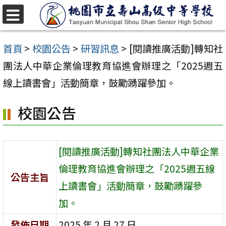
跳
至
選
單
主
首頁
>
校園公告
>
研習訊息
>
[閱讀推廣活動]轉知社
要
團法人中華企業倫理教育協進會辦理之「2025週五
內
線上讀書會」活動簡章，鼓勵踴躍參加。
容
校園公告
區
[閱讀推廣活動]轉知社團法人中華企業
倫理教育協進會辦理之「2025週五線
公告主旨
上讀書會」活動簡章，鼓勵踴躍參
加。
發佈日期
2025 年 2 月 27 日